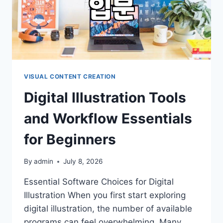
꾸
는
이
미
지
트
레
이
VISUAL CONTENT CREATION
싱
Digital Illustration Tools
활
용
and Workflow Essentials
법
for Beginners
By
admin
July 8, 2026
Essential Software Choices for Digital
Illustration When you first start exploring
digital illustration, the number of available
programs can feel overwhelming. Many