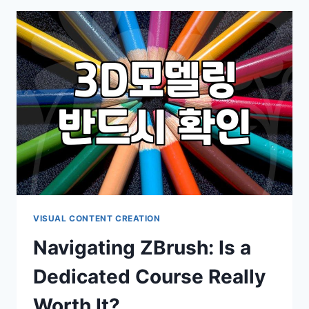
일
을
CAD
도
면
으
로
바
꾸
는
실
무
적
인
방
VISUAL CONTENT CREATION
법
Navigating ZBrush: Is a
들
Dedicated Course Really
Worth It?