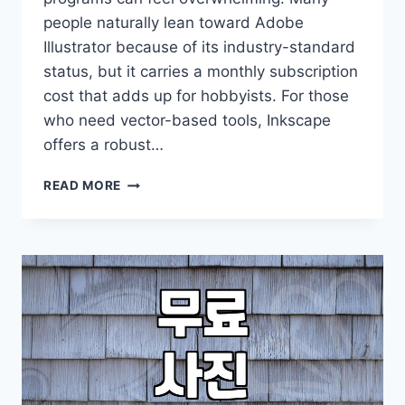
people naturally lean toward Adobe
Illustrator because of its industry-standard
status, but it carries a monthly subscription
cost that adds up for hobbyists. For those
who need vector-based tools, Inkscape
offers a robust…
DIGITAL
READ MORE
ILLUSTRATION
TOOLS
AND
WORKFLOW
ESSENTIALS
FOR
BEGINNERS