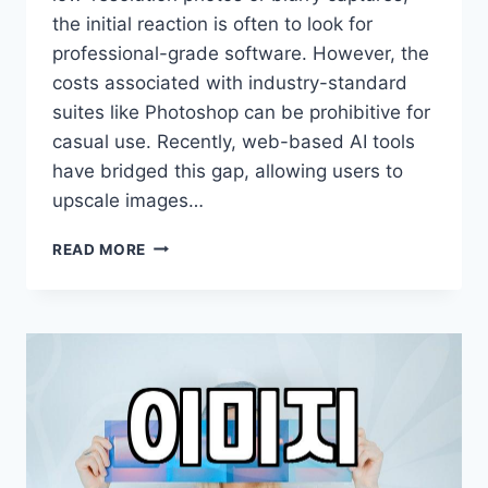
the initial reaction is often to look for
professional-grade software. However, the
costs associated with industry-standard
suites like Photoshop can be prohibitive for
casual use. Recently, web-based AI tools
have bridged this gap, allowing users to
upscale images…
PIXELATED
READ MORE
PHOTOS
AND
HOW
TO
IMPROVE
IMAGE
QUALITY
WITHOUT
EXPENSIVE
SOFTWARE