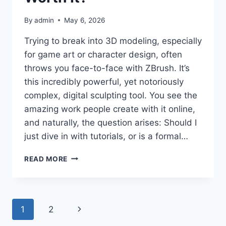
By
admin
May 6, 2026
Trying to break into 3D modeling, especially
for game art or character design, often
throws you face-to-face with ZBrush. It’s
this incredibly powerful, yet notoriously
complex, digital sculpting tool. You see the
amazing work people create with it online,
and naturally, the question arises: Should I
just dive in with tutorials, or is a formal…
NAVIGATING
READ MORE
ZBRUSH:
IS
A
DEDICATED
Page
Next
1
2
COURSE
REALLY