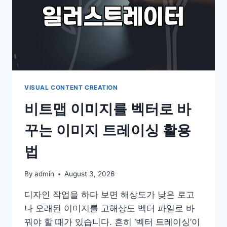
할
때
알
아
두
면
좋
은
현
VISUAL CONTENT CREATION
실
비트맵 이미지를 벡터로 바
적
인
꾸는 이미지 트레이싱 활용
조
언
법
By
admin
August 3, 2026
디자인 작업을 하다 보면 해상도가 낮은 로고
나 오래된 이미지를 고해상도 벡터 파일로 바
꿔야 할 때가 있습니다. 흔히 ‘벡터 트레이싱’이