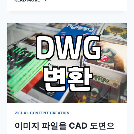
READ MORE
그
래
픽
작
업
용
PC
견
적
을
맞
출
때
고
려
할
현
실
VISUAL CONTENT CREATION
적
이미지 파일을 CAD 도면으
인
기