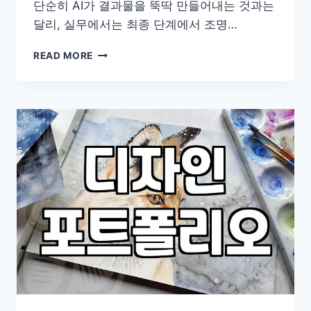
단순히 AI가 결과물을 뚝딱 만들어내는 것과는
달리, 실무에서는 최종 단계에서 조명…
포
READ MORE
토
샵
으
로
사
진
을
다
듬
고
편
집
하
는
현
실
적