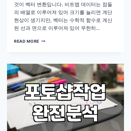
것이 벡터 변환입니다. 비트맵 데이터는 점들
의 배열로 이루어져 있어 크기를 늘리면 계단
현상이 생기지만, 벡터는 수학적 함수로 계산
된 선과 면으로 이루어져 있어 무한히…
비
READ MORE
트
맵
이
미
지
를
벡
터
파
일
로
바
꾸
는