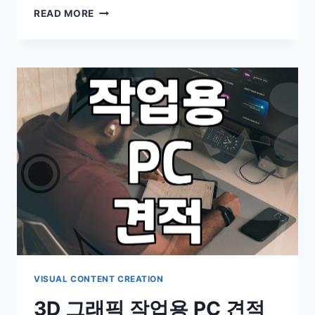
그
READ MORE
래
픽
스
운
용
기
능
사
준
비
전
알
아
두
면
좋
을
것
VISUAL CONTENT CREATION
들
3D 그래픽 작업용 PC 견적