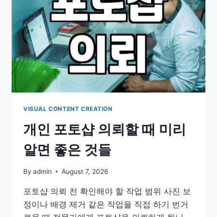
시
작
할
때
알
아
두
면
좋
은
현
VISUAL CONTENT CREATION
실
개인 포토샵 의뢰할 때 미리
적
인
알면 좋은 것들
조
언
By
admin
August 7, 2026
포토샵 의뢰 전 확인해야 할 작업 범위 사진 보
정이나 배경 제거 같은 작업을 직접 하기 번거