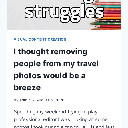
면
좋
은
것
들
VISUAL CONTENT CREATION
I thought removing
people from my travel
photos would be a
breeze
By
admin
August 6, 2026
Spending my weekend trying to play
professional editor I was looking at some
photos I took during a trip to Jeju Island last