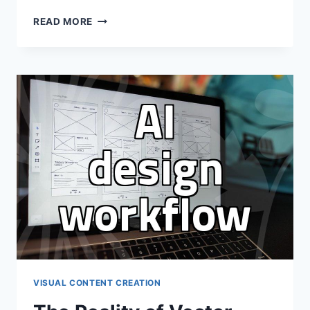
PRACTICAL
READ MORE
STRATEGIES
FOR
PROFESSIONAL
IMAGE
EDITING
WITHOUT
WASTING
TIME
VISUAL CONTENT CREATION