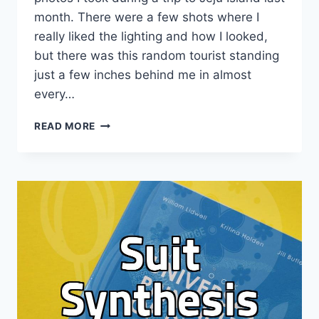
month. There were a few shots where I
really liked the lighting and how I looked,
but there was this random tourist standing
just a few inches behind me in almost
every…
I
READ MORE
THOUGHT
REMOVING
PEOPLE
FROM
MY
TRAVEL
PHOTOS
WOULD
BE
A
BREEZE