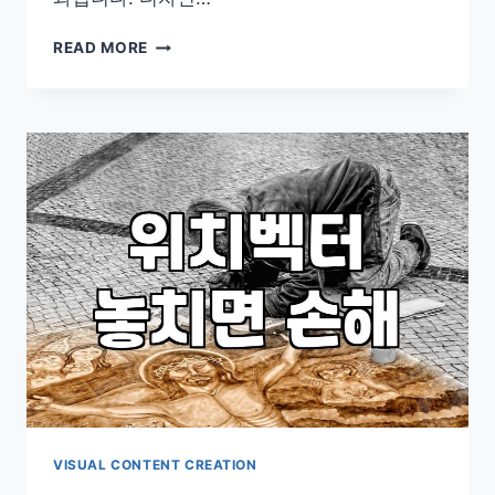
브
READ MORE
랜
드
로
고
를
만
들
때
고
려
해
야
할
실
질
적
인
부
VISUAL CONTENT CREATION
분