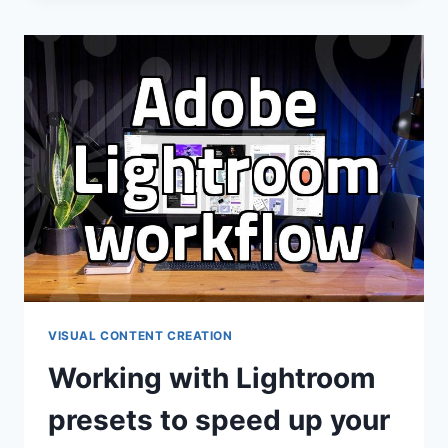
VECTOR
TRACING
IN
THE
AGE
OF
AI-
GENERATED
ASSETS
VISUAL CONTENT CREATION
Working with Lightroom
presets to speed up your