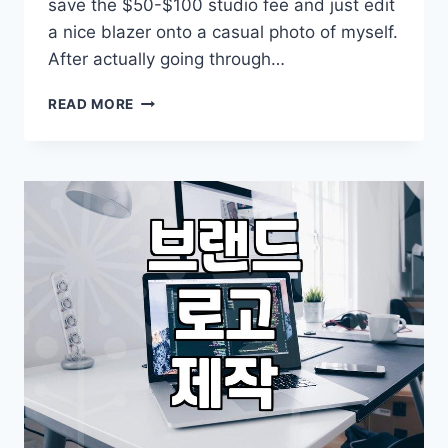
save the $50-$100 studio fee and just edit
a nice blazer onto a casual photo of myself.
After actually going through…
THE
READ MORE
REALITY
OF
DIY
SUIT
EDITING
FOR
YOUR
RESUME
AND
PASSPORT
PHOTOS