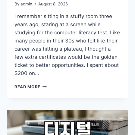
By
admin
August 8, 2026
I remember sitting in a stuffy room three
years ago, staring at a screen while
studying for the computer literacy test. Like
many people in their 30s who felt like their
career was hitting a plateau, I thought a
few extra certificates would be the golden
ticket to better opportunities. I spent about
$200 on…
THE
READ MORE
REALITY
OF
CHASING
COMPUTER
CERTIFICATIONS:
IS
IT