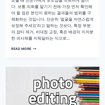
로울 때 전문가에게 포토샵을 의뢰하게 됩니
다. 보통 의뢰를 맡기기 전에 가장 먼저 확인해
야 할 점은 본인이 원하는 결과물의 범위를 구
체화하는 것입니다. 단순히 ‘얼굴을 자연스럽게
보정해 주세요’라고 말하는 것보다, 특정 부분
의 잡티 제거, 비대칭 교정, 혹은 배경의 지저분
한 피사체를 지워달라는 식으로…
개
READ MORE
인
포
토
샵
의
뢰
할
때
미
리
알